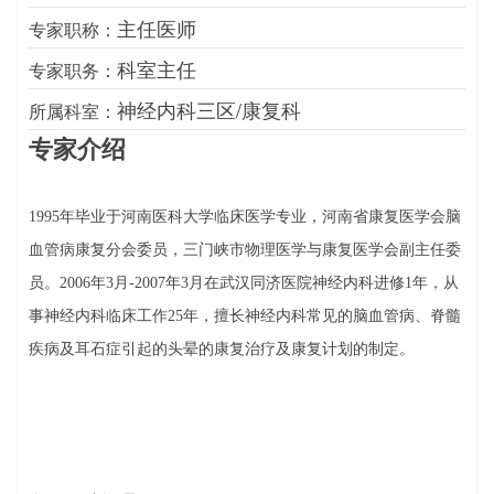
主任医师
专家职称：
科室主任
专家职务：
神经内科三区/康复科
所属科室：
专家介绍
1995
年毕业于河南医科大学临床医学专业，
河南省康复医学会脑
血管病康复分会委员，三门峡市物理医学与康复医学会副主任委
员。
2006
年
3
月
-2007
年
3
月在武汉同济医院神经内科进修
1
年，从
事神经内科临床工作
25
年，擅长神经内科常见的脑血管病、脊髓
疾病及耳石症引起的头晕的康复治疗
及康复计划的制定
。